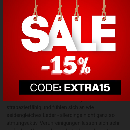
und Haustieren da sie Echtlederbezügen
ansonsten in nichts nach stehen.
Stoff
: Stoffbezüge sind sehr pflegeleicht und
vor allem Wasser- und schmutzabweisend. Sie
sind sehr strapazierfähig, kräftig und fühlen sich
angenehm sanft auf der Haut an. Ein idealer
Sofabezug für Familien mit Kleinkindern.
Samt
: Samtbezüge brillieren durch ihr luxuriös
schimmerndes Erscheinungsbild und zeichnen
sich durch ihre hochwertige, pflegeleichte und
robuste Zusammensetzung aus während sie sich
unfassbar sanft und einladend anfühlen.
Mikrofaser
: Mikrofaserbezüge sind sehr
strapazierfähig und fühlen sich an wie
seidengleiches Leder - allerdings nicht ganz so
atmungsaktiv. Verunreinigungen lassen sich sehr