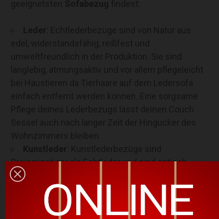
geeignetsten
Sofabezug
findest:
Leder
: Echtlederbezüge sind von Natur aus
edel, widerstandsfähig, reißfest und
umweltfreundlich in der Produktion. Sie sind
langlebig, atmungsaktiv und vor allem pflegeleicht
bei Haustieren da Tierhaare auf dem Ledersofa
einfach entfernt werden können. Eine sorgsame
Pflege deines Lederbezugs lässt deinen Couch
Sessel auch nach langer Zeit der Hingucker des
Wohnzimmers bleiben.
Kunstleder
: Kunstlederbezüge sind
Preisgünstiger als Echtleder und sind optisch
schwer zu unterscheiden. Sie sind ebenfalls ein
pflegeleichter Sofabezug aber nicht ganz so
langlebig wie Echtleder. Sie eignen sich allerdings
ebenfalls hervorragend für Familien mit Kindern