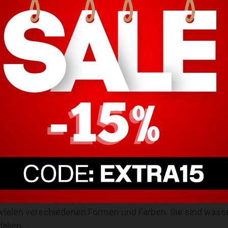
 haben, ansonsten kann er eine Größe von 30 und 50 cm 
 Einrichtungsstil?
rialien für deinen Einrichtungsstil bei der Wahl deines
ust, nachhaltig und langlebig. Ein Holztisch ist immer ei
ziert.
berfläche sind transparent, wirken leicht und luftig und
llerdings einfach gesäubert werden.
lett aus Metall gefertigt sind, sondern meistens die T
en besteht, ist Metall robust, langlebig und pflegeleicht.
ben eine ganz eigene Maserung und sind ein Unikat. Mar
atzfest und pflegeleicht.
n vielen verschiedenen Formen und Farben. Sie sind wasse
ialien.