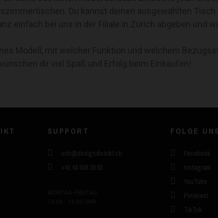
sszimmertischen. Du kannst deinen ausgewählten Tisch 
 einfach bei uns in der Filiale in Zürich abgeben und wir
hes Modell, mit welcher Funktion und welchem Bezugsst
wünschen dir viel Spaß und Erfolg beim Einkaufen!
RIKT
SUPPORT
FOLGE UN
info@designdistrikt.ch
Facebook
+41 43 508 28 82
Instagram
YouTube
MONTAG-FREITAG
Pinterest
10:00 - 15:00 UHR
TikTok