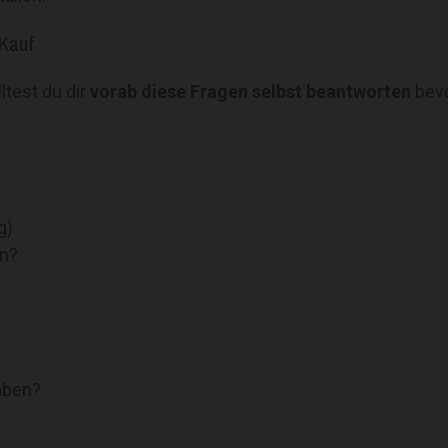
 Kauf
ltest du dir
vorab diese Fragen selbst beantworten
bevo
g)
in?
haben?