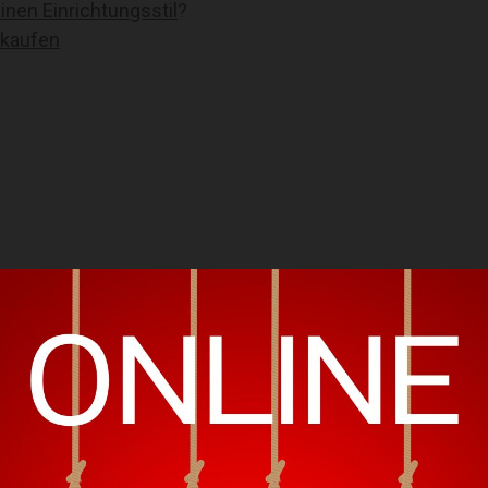
nen Einrichtungsstil
?
 kaufen
n. Ob rund, eckig, oval oder quadratisch hängt oft von de
unktionen dein neuer Couchtisch erfüllen soll.
ufen?
ne Frage deines Einrichtungsstils, Räumlichkeiten und L