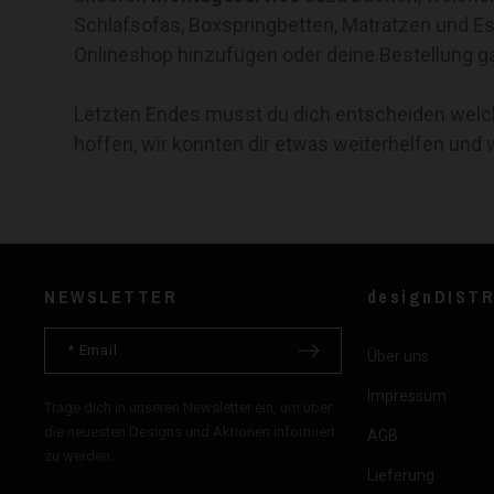
Schlafsofas, Boxspringbetten, Matratzen und E
Onlineshop hinzufügen oder deine Bestellung ganz
Letzten Endes musst du dich entscheiden welc
hoffen, wir konnten dir etwas weiterhelfen und 
NEWSLETTER
designDIST
Über uns
Impressum
Trage dich in unseren Newsletter ein, um über
die neuesten Designs und Aktionen informiert
AGB
zu werden.
Lieferung