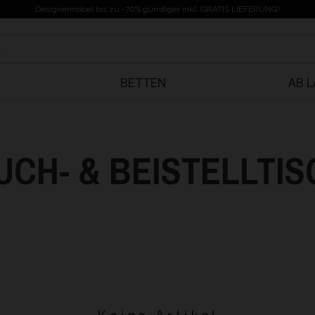
Designermöbel bis zu -70% günstiger inkl. GRATIS LIEFERUNG!
BETTEN
AB 
UCH- & BEISTELLTIS