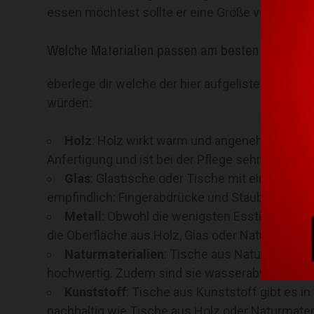
essen möchtest sollte er eine Größe von 60 cm
Welche Materialien passen am besten zu meinen
èberlege dir welche der hier aufgelisteten Mate
würden:
Holz
: Holz wirkt warm und angenehm, ist rob
Anfertigung und ist bei der Pflege sehr unkompli
Glas
: Glastische oder Tische mit einer Glaso
empfindlich: Fingerabdrücke und Staub können a
Metall
: Obwohl die wenigsten Esstische komp
die Oberfläche aus Holz, Glas oder Naturmateriali
Naturmaterialien
: Tische aus Naturstein ha
hochwertig. Zudem sind sie wasserabweisend, kr
Kunststoff
: Tische aus Kunststoff gibt es i
nachhaltig wie Tische aus Holz oder Naturmater