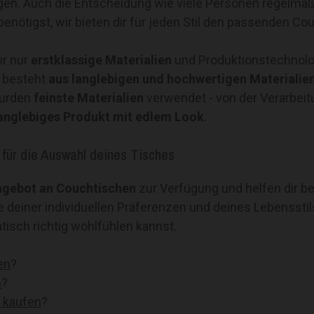
gen. Auch die Entscheidung wie viele Personen regelmäß
enötigst, wir bieten dir für jeden Stil den passenden Co
ir nur
erstklassige Materialien
und Produktionstechnol
s besteht
aus
langlebigen und hochwertigen Materialie
urden
feinste Materialien
verwendet - von der Verarbeit
anglebiges Produkt mit edlem Look
.
 für die Auswahl deines Tisches
Angebot an Couchtischen
zur Verfügung und helfen dir be
e deiner individuellen Präferenzen und deines Lebensstils
isch richtig wohlfühlen kannst.
en
?
n
?
h kaufen
?