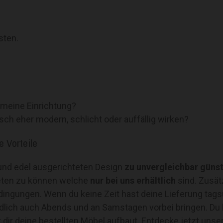
sten.
 meine Einrichtung?
isch eher modern, schlicht oder auffällig wirken?
e Vorteile
 und edel ausgerichteten Design
zu unvergleichbar güns
eten zu können welche
nur bei uns erhältlich
sind. Zusätz
edingungen. Wenn du keine Zeit hast deine Lieferung ta
ndlich auch Abends und an Samstagen vorbei bringen. Du
dir deine bestellten Möbel aufbaut. Entdecke jetzt unse