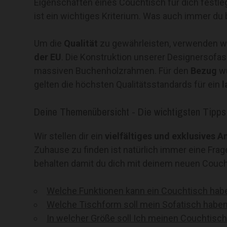
Eigenschaften eines Couchtisch für dich festle
ist ein wichtiges Kriterium. Was auch immer du b
Um die
Qualität
zu gewährleisten, verwenden w
der EU
. Die Konstruktion unserer Designersofa
massiven Buchenholzrahmen. Für den
Bezug
w
gelten die höchsten Qualitätsstandards für ein
l
Deine Themenübersicht - Die wichtigsten Tipps
Wir stellen dir ein
vielfältiges und exklusives 
Zuhause zu finden ist natürlich immer eine Frag
behalten damit du dich mit deinem neuen Coucht
Welche Funktionen kann ein Couchtisch hab
Welche Tischform soll mein Sofatisch habe
In welcher Größe soll Ich meinen Couchtisc