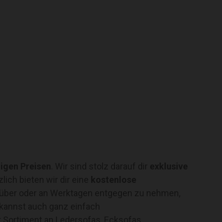
tigen Preisen
. Wir sind stolz darauf dir
exklusive
lich bieten wir dir eine
kostenlose
gsüber oder an Werktagen entgegen zu nehmen,
 kannst auch ganz einfach
r Sortiment an Ledersofas, Ecksofas,