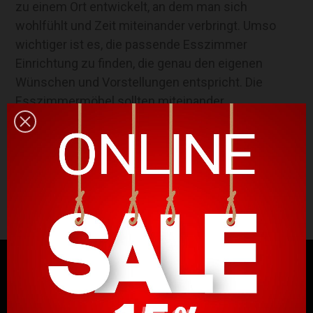
zu einem Ort entwickelt, an dem man sich
wohlfühlt und Zeit miteinander verbringt. Umso
wichtiger ist es, die passende Esszimmer
Einrichtung zu finden, die genau den eigenen
Wünschen und Vorstellungen entspricht. Die
Esszimmermöbel sollten miteinander
harmonieren und sich wie von selbst ergänzen.
Lassen Sie sich bei designDISTRIKT inspirieren
und kombinieren Sie Ihre ganz persönliche
Wohlfühloase.
NEWSLETTER