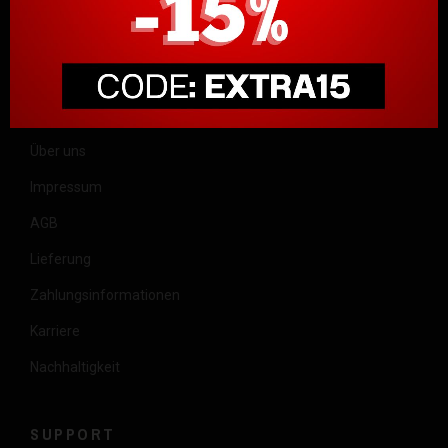
Trage dich in unseren Newsletter ein, um über die neuesten
Designs und Aktionen informiert zu werden.
designDISTRIKT
Über uns
Impressum
AGB
Lieferung
Zahlungsinformationen
Karriere
Nachhaltigkeit
SUPPORT