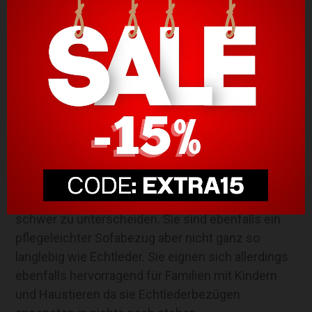
Leder
: Echtlederbezüge sind von Natur aus
edel, widerstandsfähig, reißfest und
umweltfreundlich in der Produktion. Sie sind
langlebig, atmungsaktiv und vor allem pflegeleicht
bei Haustieren da Tierhaare auf dem Ledersofa
einfach entfernt werden können. Eine sorgsame
Pflege deines Lederbezugs lässt dein Ecksofa
auch nach langer Zeit der Hingucker des
Wohnzimmers bleiben.
Kunstleder
: Kunstlederbezüge sind
Preisgünstiger als Echtleder und sind optisch
schwer zu unterscheiden. Sie sind ebenfalls ein
pflegeleichter Sofabezug aber nicht ganz so
langlebig wie Echtleder. Sie eignen sich allerdings
ebenfalls hervorragend für Familien mit Kindern
und Haustieren da sie Echtlederbezügen