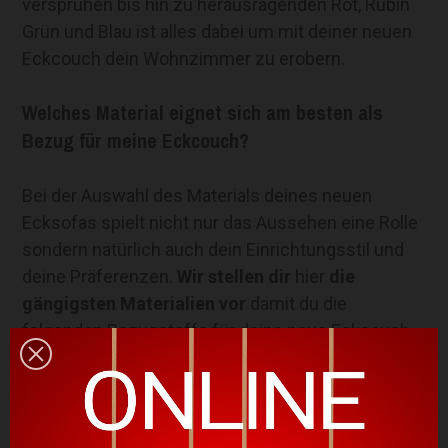
versprühen bis hin zu herausragenden Rot, Rubin
Grün und Blau ist alles dabei um mit deiner neuen
Eckcouch dein Wohnzimmer zu erobern.
Welches Material eignet sich am besten als
Bezug für meine Eckcouch?
Bei der Auswahl des Materials deines neuen
Ecksofas spielt nicht nur das Aussehen eine Rolle
sondern natürlich auch dein Einrichtungsstil und
deine Präferenzen.
Wir stellen dir
hier
die
gängigsten Materialien
vor
damit du die
folgenden Bezugstoffe für deine neue Eckcouch
deinem individuellen Wohnstil anpassen kannst
und den für dich am geeignetsten
Sofabezug
findest: