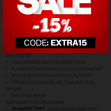
und helfen dir bei der Auswahl. Das richtige Sofa
für dein Zuhause zu finden ist natürlich immer
eine Frage deiner individuellen Präferenzen und
deines Lebensstils. Wir wollen dir dabei helfen den
Überblick
zu behalten damit du dich auf deiner
neuen Polstergruppe richtig wohlfühlen kannst.
Welche Arten von Sofas gibt es und was sind
ihre Vorzüge
?
Platzsparende und funktionelle Sofas
In welchen Farben kann Ich mein Sofa kaufen
?
Welche Bezüge stehen mir zur Auswahl
?
Pflegeleichte Bezüge und Tipps zum Sofa
reinigen
Eine Frage deines
individuellen Einrichtungsstils
designDISTRIKT
-
Deine Vorteile beim Sofa