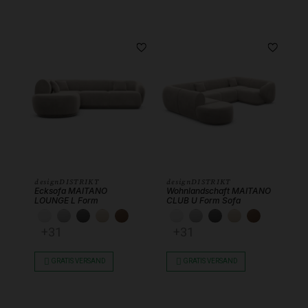
designDISTRIKT
designDISTRIKT
Ecksofa MAITANO
Wohnlandschaft MAITANO
LOUNGE L Form
CLUB U Form Sofa
KUNSTLEDER WEISS
KUNSTLEDER HELLGRAU
KUNSTLEDER DUNKELGRAU
KUNSTLEDER BEIGE
KUNSTLEDER SCHOKOBRAUN
KUNSTLEDER WEISS
KUNSTLEDER HEL
KUNSTLEDER 
KUNSTLEDE
KUNSTL
+31
+31
GRATIS VERSAND
GRATIS VERSAND