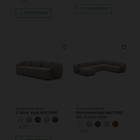
GRATIS VERSAND
GRATIS VERSAND
designDISTRIKT
designDISTRIKT
3 Sitzer Sofa MAITANO
Wohnlandschaft MAITANO
XXL U Form Sofa
KUNSTLEDER WEISS
KUNSTLEDER HELLGRAU
KUNSTLEDER DUNKELGRAU
KUNSTLEDER BEIGE
KUNSTLEDER SCHOKOBRAUN
KUNSTLEDER WEISS
KUNSTLEDER HEL
KUNSTLEDER 
KUNSTLEDE
KUNSTL
+31
+31