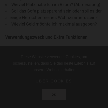
Wieviel Platz habe Ich im Raum? (Abmessung)
Soll das Sofa platzsparend sein oder soll es der
alleinige Herrscher meines Wohnzimmers sein?
Wieviel Geld möchte Ich maximal ausgeben?
Verwendungszweck und Extra Funktionen
Wie viele Leute sollen auf der Couch Platz
haben?
Diese Website verwendet Cookies, um
Soll das Sofa eine extra Schlaffunktion haben,
sicherzustellen, dass Sie das beste Erlebnis auf
damit Gäste bei mir übernachten können?
unserer Website erhalten
Oder vielleicht eine extra Relax-Funktion zum
ÜBER COOKIES
weiteren Entspannen?
Soll das Sofa mehr Stauraum bieten?
OK
Soll ich einen Getränkekühler als extra Funktion
zu meiner ausgewählten Couch hinzufügen?