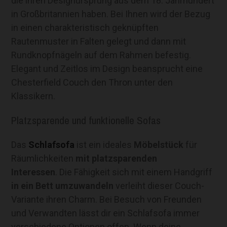
die ihren Designursprung aus dem 18. Jahrhundert
in Großbritannien haben. Bei Ihnen wird der Bezug
in einen charakteristisch geknüpften
Rautenmuster in Falten gelegt und dann mit
Rundknopfnägeln auf dem Rahmen befestig.
Elegant und Zeitlos im Design beansprucht eine
Chesterfield Couch den Thron unter den
Klassikern.
Platzsparende und funktionelle Sofas
Das
Schlafsofa
ist ein ideales
Möbelstück
für
Räumlichkeiten
mit platzsparenden
Interessen
. Die Fähigkeit sich mit einem Handgriff
in ein Bett umzuwandeln
verleiht dieser Couch-
Variante ihren Charm. Bei Besuch von Freunden
und Verwandten lässt dir ein Schlafsofa immer
verschiedene Optionen offen. Wenn deine