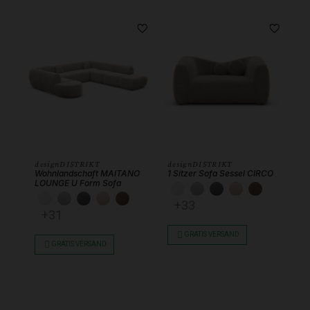
designDISTRIKT
designDISTRIKT
Wohnlandschaft MAITANO
1 Sitzer Sofa Sessel CIRCO
LOUNGE U Form Sofa
KUNSTLEDER WEISS
KUNSTLEDER HEL
KUNSTLEDER 
KUNSTLEDE
KUNSTL
KUNSTLEDER WEISS
KUNSTLEDER HELLGRAU
KUNSTLEDER DUNKELGRAU
KUNSTLEDER BEIGE
KUNSTLEDER SCHOKOBRAUN
+33
+31
GRATIS VERSAND
GRATIS VERSAND