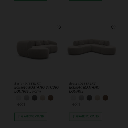
designDISTRIKT
designDISTRIKT
Ecksofa MAITANO STUDIO
Ecksofa MAITANO
LOUNGE L Form
LOUNGE
KUNSTLEDER WEISS
KUNSTLEDER HELLGRAU
KUNSTLEDER DUNKELGRAU
KUNSTLEDER BEIGE
KUNSTLEDER SCHOKOBRAUN
KUNSTLEDER WEISS
KUNSTLEDER HEL
KUNSTLEDER 
KUNSTLEDE
KUNSTL
+31
+31
GRATIS VERSAND
GRATIS VERSAND