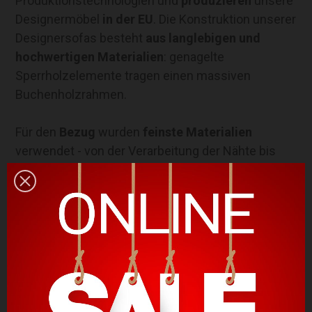
Produktionstechnologien und
produzieren
unsere
Designermöbel
in der EU
. Die Konstruktion unserer
Designersofas besteht
aus
langlebigen und
hochwertigen Materialien
: genagelte
Sperrholzelemente tragen einen massiven
Buchenholzrahmen.
Für den
Bezug
wurden
feinste Materialien
verwendet - von der Verarbeitung der Nähte bis
zur Fertigung des Gestells gelten die höchsten
Qualitätsstandards für ein
langlebiges Produkt
mit edlem Look
.
Dein Sofa - Dein Überblick
Wir stellen dir ein
vielfältiges und exklusives
Angebot an Sofas und Couches
zur Verfügung