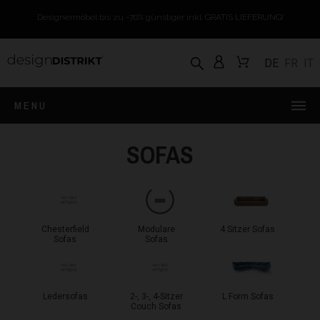
Designermöbel bis zu -70% günstiger inkl. GRATIS LIEFERUNG!
DE
FR
IT
MENU
SOFAS
Chesterfield
Modulare
4 Sitzer Sofas
Sofas
Sofas
Ledersofas
2-, 3-, 4-Sitzer
L Form Sofas
Couch Sofas