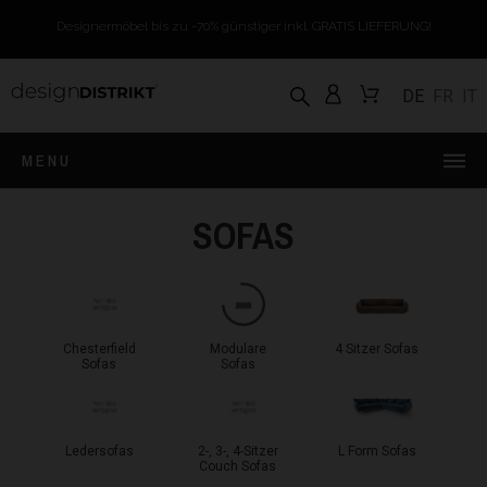
Designermöbel bis zu -70% günstiger inkl. GRATIS LIEFERUNG!
DE
FR
IT
MENU
SOFAS
Chesterfield
Modulare
4 Sitzer Sofas
Sofas
Sofas
Ledersofas
2-, 3-, 4-Sitzer
L Form Sofas
Couch Sofas