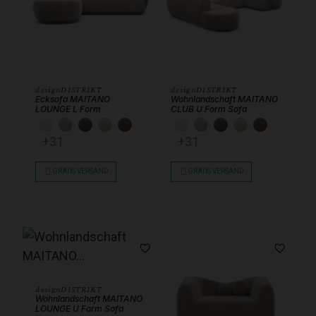
designDISTRIKT
designDISTRIKT
Ecksofa MAITANO
Wohnlandschaft MAITANO
LOUNGE L Form
CLUB U Form Sofa
KUNSTLEDER WEISS
KUNSTLEDER HELLGRAU
KUNSTLEDER DUNKELGRAU
KUNSTLEDER BEIGE
KUNSTLEDER SCHOKOBRAUN
KUNSTLEDER WEISS
KUNSTLEDER HEL
KUNSTLEDER 
KUNSTLEDE
KUNSTL
+31
+31
GRATIS VERSAND
GRATIS VERSAND
designDISTRIKT
Wohnlandschaft MAITANO
LOUNGE U Form Sofa