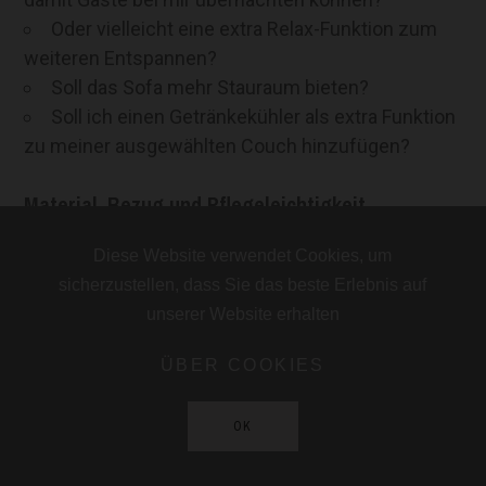
Oder vielleicht eine extra Relax-Funktion zum
weiteren Entspannen?
Soll das Sofa mehr Stauraum bieten?
Soll ich einen Getränkekühler als extra Funktion
zu meiner ausgewählten Couch hinzufügen?
Material, Bezug und Pflegeleichtigkeit
Diese Website verwendet Cookies, um
Welcher Bezugsstoff eignet sich für mich am
sicherzustellen, dass Sie das beste Erlebnis auf
besten.
unserer Website erhalten
Soll es ein pflegeleichtes Material sein?
ÜBER COOKIES
Stil und Farbe
OK
Welche Farbe bzw. Farbkombination passt in
meine Einrichtung?