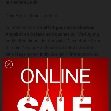
mit edlem Look
.
Dein Sofa - Dein Überblick
Wir stellen dir ein
vielfältiges und exklusives
Angebot an Sofas und Couches
zur Verfügung
und helfen dir bei der Auswahl. Das richtige Sofa
für dein Zuhause zu finden ist natürlich immer
eine Frage deiner individuellen Präferenzen und
deines Lebensstils. Wir wollen dir dabei helfen den
Überblick
zu behalten damit du dich auf deiner
neuen Polstergruppe richtig wohlfühlen kannst.
Welche Arten von Sofas gibt es und was sind
ihre Vorzüge
?
Platzsparende und funktionelle Sofas
In welchen Farben kann Ich mein Sofa kaufen
?