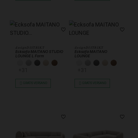
designDISTRIKT
designDISTRIKT
Ecksofa MAITANO STUDIO
Ecksofa MAITANO
LOUNGE L Form
LOUNGE
KUNSTLEDER WEISS
KUNSTLEDER HELLGRAU
KUNSTLEDER DUNKELGRAU
KUNSTLEDER BEIGE
KUNSTLEDER SCHOKOBRAUN
KUNSTLEDER WEISS
KUNSTLEDER HEL
KUNSTLEDER 
KUNSTLEDE
KUNSTL
+31
+31
GRATIS VERSAND
GRATIS VERSAND