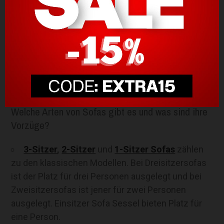
Welche Bezüge stehen mir zur Auswahl
?
Pflegeleichte Bezüge und Tipps zum Sofa
reinigen
Eine Frage deines
individuellen Einrichtungsstils
designDISTRIKT
-
Deine Vorteile beim Sofa
kaufen
Welche Arten von Sofas gibt es und was sind ihre
Vorzüge?
3-Sitzer
,
2-Sitzer
und
1-Sitzer Sofas
zählen
zu den klassischen Modellen. Bei Dreisitzersofas
ist der Platz für drei Personen ausgelegt und bei
Zweisitzersofas ist jener für zwei Personen
ausgelegt. Einsitzer Sofa Sessel bieten Platz für
eine Person.