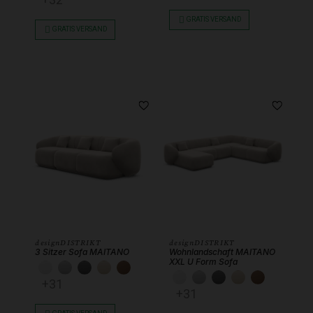
GRATIS VERSAND
GRATIS VERSAND
designDISTRIKT
designDISTRIKT
3 Sitzer Sofa MAITANO
Wohnlandschaft MAITANO
XXL U Form Sofa
KUNSTLEDER WEISS
KUNSTLEDER HELLGRAU
KUNSTLEDER DUNKELGRAU
KUNSTLEDER BEIGE
KUNSTLEDER SCHOKOBRAUN
KUNSTLEDER WEISS
KUNSTLEDER HEL
KUNSTLEDER 
KUNSTLEDE
KUNSTL
+31
+31