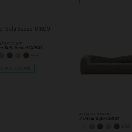
gnDISTRIKT
zer Sofa Sessel CIRCO
+33
UNSTLEDER WEISS
KUNSTLEDER HELLGRAU
KUNSTLEDER DUNKELGRAU
KUNSTLEDER BEIGE
KUNSTLEDER SCHOKOBRAUN
AUN
GRATIS VERSAND
designDISTRIKT
2 Sitzer Sofa CIRCO
+33
KUNSTLEDER WEIS
KUNSTLEDER H
KUNSTLEDE
KUNSTLE
KUN