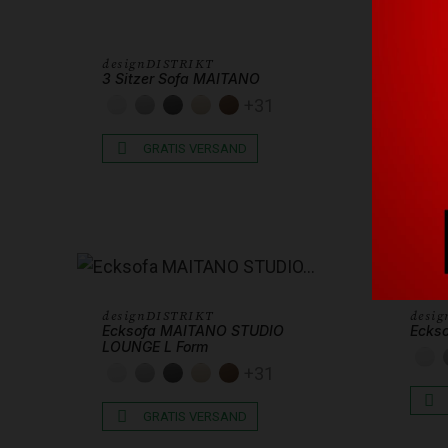
designDISTRIKT
3 Sitzer Sofa MAITANO
+31
KUNSTLEDER WEISS
KUNSTLEDER HELLGRAU
KUNSTLEDER DUNKELGRAU
KUNSTLEDER BEIGE
KUNSTLEDER SCHOKOBR
GRATIS VERSAND
designDISTRIKT
desi
Ecksofa MAITANO STUDIO
Ecks
LOUNGE L Form
K
+31
KUNSTLEDER WEISS
KUNSTLEDER HELLGRAU
KUNSTLEDER DUNKELGRAU
KUNSTLEDER BEIGE
KUNSTLEDER SCHOKOBR
GRATIS VERSAND