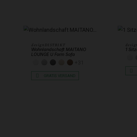
designDISTRIKT
desi
Wohnlandschaft MAITANO
1 Sit
LOUNGE U Form Sofa
K
+31
KUNSTLEDER WEISS
KUNSTLEDER HELLGRAU
KUNSTLEDER DUNKELGRAU
KUNSTLEDER BEIGE
KUNSTLEDER SCHOKOBR
GRATIS VERSAND