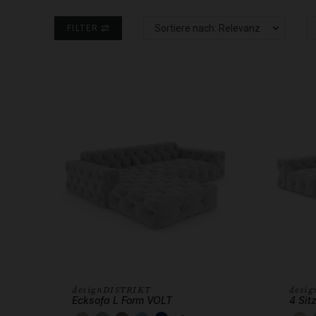
FILTER
Sortiere nach: Relevanz
designDISTRIKT
desi
Ecksofa L Form VOLT
4 Sit