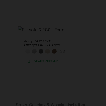
designDISTRIKT
Ecksofa CIRCO L Form
+33
KUNSTLEDER WEISS
KUNSTLEDER HELLGRAU
KUNSTLEDER DUNKELGRAU
KUNSTLEDER BEIGE
KUNSTLEDER SCHOKOBR
GRATIS VERSAND
Sofas, Couches & Wohnlandschaften